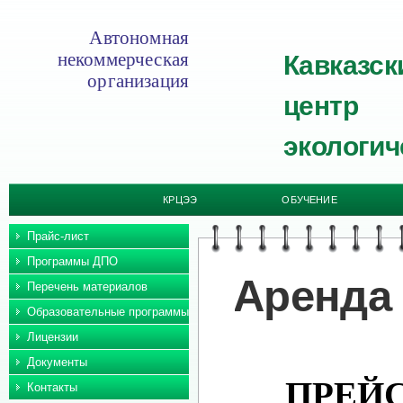
Автономная
некоммерческая
Кавказск
организация
центр
экологич
КРЦЭЭ
ОБУЧЕНИЕ
Прайс-лист
Программы ДПО
Аренда
Перечень материалов
Образовательные программы
Лицензии
Документы
ПРЕЙС
Контакты