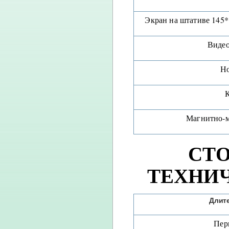
Экран на штативе 145
Видео
Но
К
Магнитно-м
СТ
ТЕХНИ
Длит
Пер